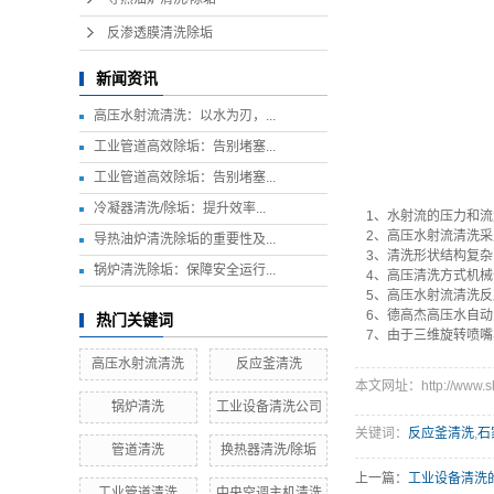
反渗透膜清洗除垢
新闻资讯
高压水射流清洗：以水为刃，...
工业管道高效除垢：告别堵塞...
工业管道高效除垢：告别堵塞...
冷凝器清洗/除垢：提升效率...
1、水射流的压力和
2、高压水射流清洗
导热油炉清洗除垢的重要性及...
3、清洗形状结构复
锅炉清洗除垢：保障安全运行...
4、高压清洗方式机
5、高压水射流清洗反
6、德高杰高压水自动
热门关键词
7、由于三维旋转喷嘴
高压水射流清洗
反应釜清洗
本文网址：http://www.she
锅炉清洗
工业设备清洗公司
关键词：
反应釜清洗
,
石
管道清洗
换热器清洗/除垢
上一篇：
工业设备清洗
工业管道清洗
中央空调主机清洗