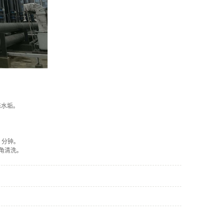
殊水垢。
 分钟。
角清洗。