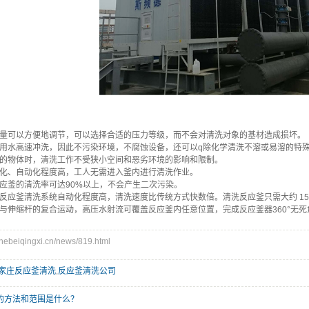
流量可以方便地调节，可以选择合适的压力等级，而不会对清洗对象的基材造成损坏。
采用水高速冲洗，因此不污染环境，不腐蚀设备，还可以q除化学清洗不溶或易溶的特
杂的物体时，清洗工作不受狭小空间和恶劣环境的影响和限制。
械化、自动化程度高，工人无需进入釜内进行清洗作业。
应釜的清洗率可达90%以上，不会产生二次污染。
反应釜清洗系统自动化程度高，清洗速度比传统方式快数倍。清洗反应釜只需大约 15
与伸缩杆的复合运动，高压水射流可覆盖反应釜内任意位置，完成反应釜器360°无死
beiqingxi.cn/news/819.html
家庄反应釜清洗
,
反应釜清洗公司
的方法和范围是什么？