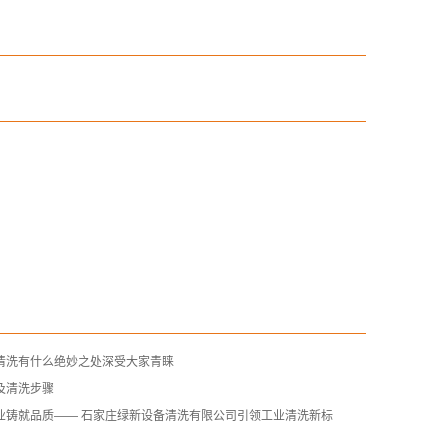
清洗有什么绝妙之处深受大家青睐
及清洗步骤
业铸就品质—— 石家庄绿新设备清洗有限公司引领工业清洗新标